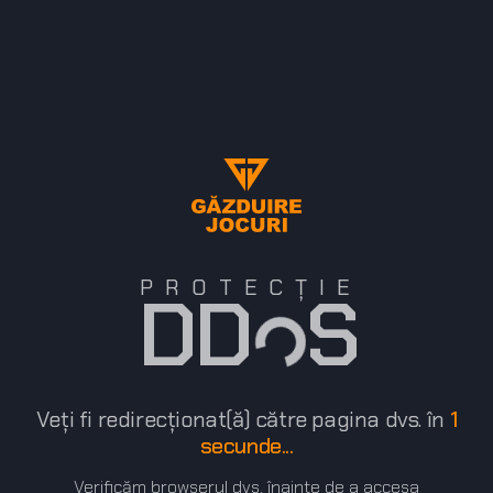
PROTECȚIE
DD S
Veți fi redirecționat(ă) către pagina dvs. în
1
secunde...
Verificăm browserul dvs. înainte de a accesa