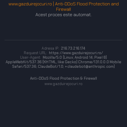
www.gazduirejocuri.ro | Anti-DDoS Flood Protection and
Firewall
Acest proces este automat.
Adresa IP:
216.73.216.174
Request URL:
https://www.gazduirejocuri.ro/
User-Agent:
Mozilla/5.0 (Linux; Android 14; Pixel 8)
AppleWebKit/537.36 (KHTML, like Gecko) Chrome/131.0.0.0 Mobile
Safari/537.36; ClaudeBot/1.0; +claudebot@anthropic.com)
Anti-DDoS Flood Protection & Firewall
www.gazduirejocuri.ro