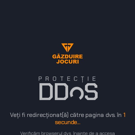
PROTECȚIE
DD S
Veți fi redirecționat(ă) către pagina dvs. în
1
secunde...
Verificăm browserul dvs. înainte de a accesa