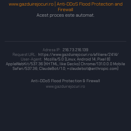
www.gazduirejocuri.ro | Anti-DDoS Flood Protection and
Firewall
Acest proces este automat.
Adresa IP:
216.73.216.139
Request URL:
https://www.gazduirejocuri.ro/afiliere/2414/
User-Agent:
Mozilla/5.0 (Linux; Android 14; Pixel 8)
AppleWebKit/537.36 (KHTML, like Gecko) Chrome/131.0.0.0 Mobile
Safari/537.36; ClaudeBot/1.0; +claudebot@anthropic.com)
Anti-DDoS Flood Protection & Firewall
www.gazduirejocuri.ro