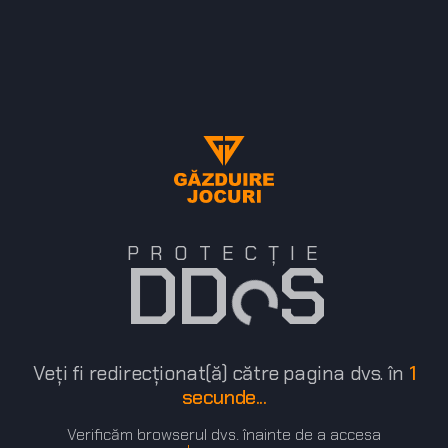
PROTECȚIE
DD S
Veți fi redirecționat(ă) către pagina dvs. în
1
secunde...
Verificăm browserul dvs. înainte de a accesa