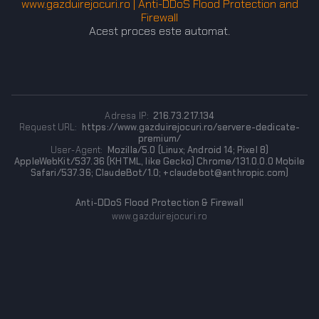
www.gazduirejocuri.ro | Anti-DDoS Flood Protection and
Firewall
Acest proces este automat.
Adresa IP:
216.73.217.134
Request URL:
https://www.gazduirejocuri.ro/servere-dedicate-
premium/
User-Agent:
Mozilla/5.0 (Linux; Android 14; Pixel 8)
AppleWebKit/537.36 (KHTML, like Gecko) Chrome/131.0.0.0 Mobile
Safari/537.36; ClaudeBot/1.0; +claudebot@anthropic.com)
Anti-DDoS Flood Protection & Firewall
www.gazduirejocuri.ro